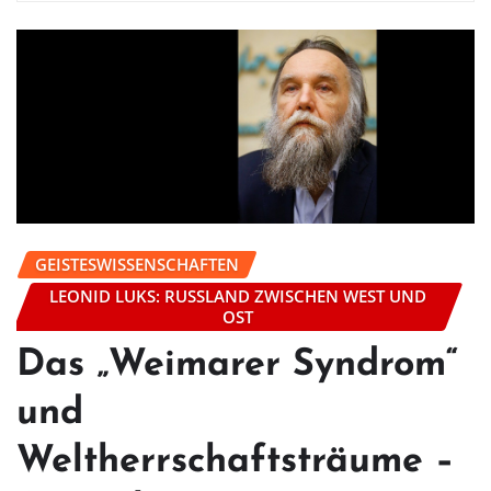
GEISTESWISSENSCHAFTEN
LEONID LUKS: RUSSLAND ZWISCHEN WEST UND
OST
Das „Weimarer Syndrom“
und
Weltherrschaftsträume –