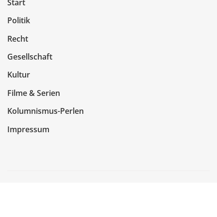
Start
Politik
Recht
Gesellschaft
Kultur
Filme & Serien
Kolumnismus-Perlen
Impressum
Copyright © 2026 | Präsentiert von
WordPress
|
NewsCorn
von
ThemeArile