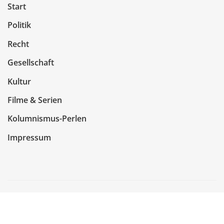
Start
Politik
Recht
Gesellschaft
Kultur
Filme & Serien
Kolumnismus-Perlen
Impressum
Copyright © 2026 | Präsentiert von
WordPress
|
NewsCorn
von
ThemeArile