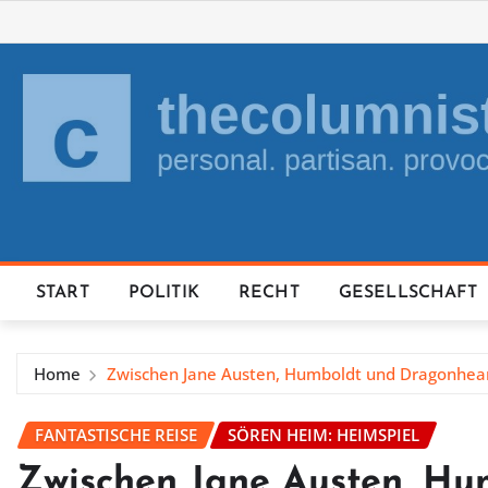
Skip
to
content
START
POLITIK
RECHT
GESELLSCHAFT
Home
Zwischen Jane Austen, Humboldt und Dragonhea
FANTASTISCHE REISE
SÖREN HEIM: HEIMSPIEL
Zwischen Jane Austen, Hu