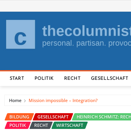
Skip
to
content
START
POLITIK
RECHT
GESELLSCHAFT
Home
Mission impossible – Integration?
BILDUNG
GESELLSCHAFT
HEINRICH SCHMITZ: REC
POLITIK
RECHT
WIRTSCHAFT