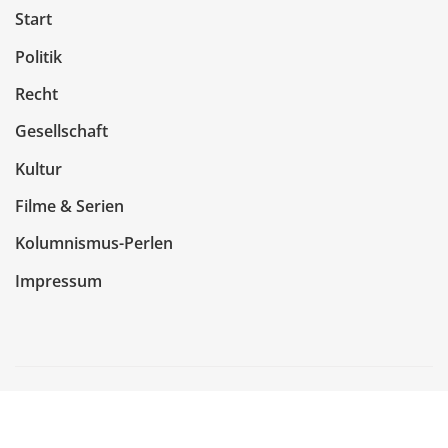
Start
Politik
Recht
Gesellschaft
Kultur
Filme & Serien
Kolumnismus-Perlen
Impressum
Copyright © 2026 | Präsentiert von
WordPress
|
NewsCorn
von
ThemeArile