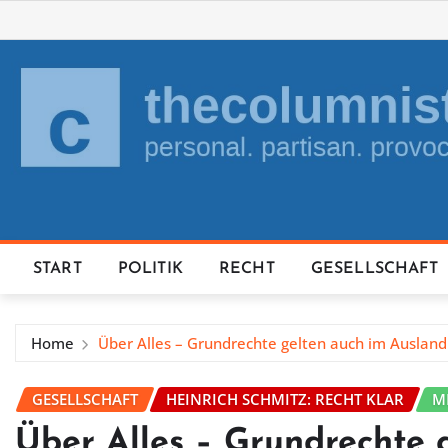
Skip
to
content
START
POLITIK
RECHT
GESELLSCHAFT
Home
Über Alles – Grundrechte gelten auch im Ausland
GESELLSCHAFT
HEINRICH SCHMITZ: RECHT KLAR
M
Über Alles – Grundrechte 