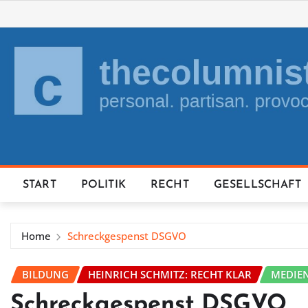
Skip
to
content
START
POLITIK
RECHT
GESELLSCHAFT
Home
Schreckgespenst DSGVO
BILDUNG
HEINRICH SCHMITZ: RECHT KLAR
MEDIE
Schreckgespenst DSGVO