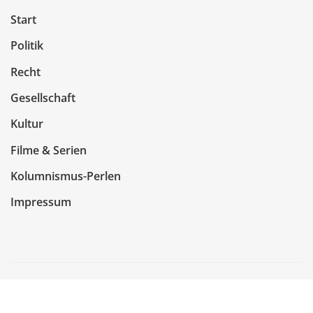
Start
Politik
Recht
Gesellschaft
Kultur
Filme & Serien
Kolumnismus-Perlen
Impressum
Copyright © 2026 | Präsentiert von
WordPress
|
NewsCorn
von
ThemeArile