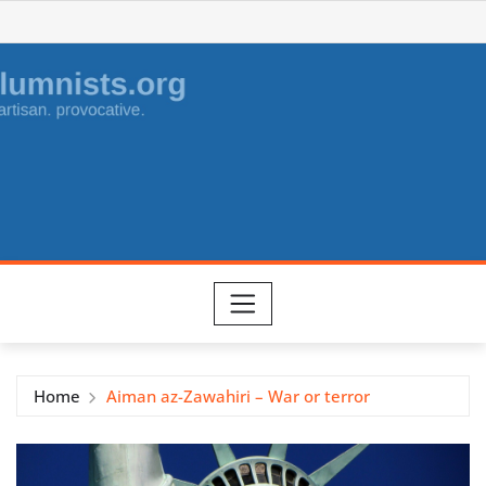
Skip
to
content
Home
Aiman az-Zawahiri – War or terror