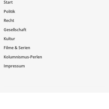
Start
Politik
Recht
Gesellschaft
Kultur
Filme & Serien
Kolumnismus-Perlen
Impressum
Copyright © 2026 | Präsentiert von
WordPress
|
NewsCorn
von
ThemeArile