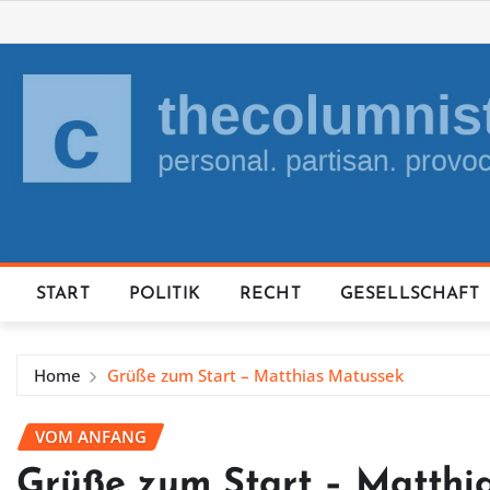
Skip
to
content
START
POLITIK
RECHT
GESELLSCHAFT
Home
Grüße zum Start – Matthias Matussek
VOM ANFANG
Grüße zum Start – Matthi