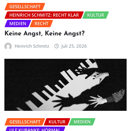
GESELLSCHAFT
HEINRICH SCHMITZ: RECHT KLAR
KULTUR
MEDIEN
RECHT
Keine Angst, Keine Angst?
Heinrich Schmitz
Juli 25, 2026
GESELLSCHAFT
KULTUR
MEDIEN
ULF KUBANKE: HÖRMAL