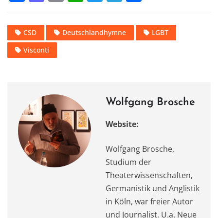
a
a
m
h
w
el
ei
c
st
ai
at
it
e
le
CSD
Deutschlandhymne
LGBT
e
o
l
s
te
gr
n
Visconti
b
d
A
r
a
o
o
p
m
o
n
p
k
Wolfgang Brosche
Website:
Wolfgang Brosche,
Studium der
Theaterwissenschaften,
Germanistik und Anglistik
in Köln, war freier Autor
und Journalist. U.a. Neue