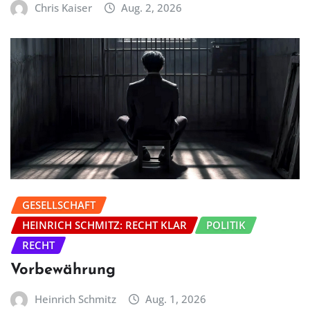
Chris Kaiser
Aug. 2, 2026
GESELLSCHAFT
HEINRICH SCHMITZ: RECHT KLAR
POLITIK
RECHT
Vorbewährung
Heinrich Schmitz
Aug. 1, 2026