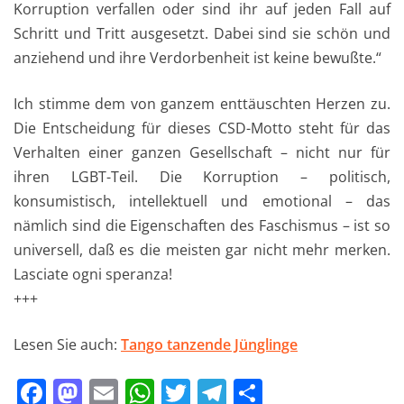
Korruption verfallen oder sind ihr auf jeden Fall auf
Schritt und Tritt ausgesetzt. Dabei sind sie schön und
anziehend und ihre Verdorbenheit ist keine bewußte.“
Ich stimme dem von ganzem enttäuschten Herzen zu.
Die Entscheidung für dieses CSD-Motto steht für das
Verhalten einer ganzen Gesellschaft – nicht nur für
ihren LGBT-Teil. Die Korruption – politisch,
konsumistisch, intellektuell und emotional – das
nämlich sind die Eigenschaften des Faschismus – ist so
universell, daß es die meisten gar nicht mehr merken.
Lasciate ogni speranza!
+++
Lesen Sie auch:
Tango tanzende Jünglinge
F
M
E
W
T
T
T