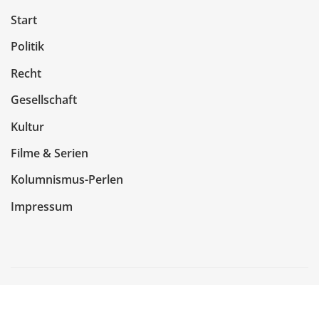
Start
Politik
Recht
Gesellschaft
Kultur
Filme & Serien
Kolumnismus-Perlen
Impressum
Copyright © 2026 | Präsentiert von
WordPress
|
NewsCorn
von
ThemeArile