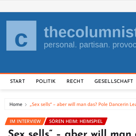
Skip
to
content
START
POLITIK
RECHT
GESELLSCHAFT
Home
„Sex sells“ – aber will man das? Pole Dancerin L
IM INTERVIEW
SÖREN HEIM: HEIMSPIEL
„Sex sells“ – aber will ma