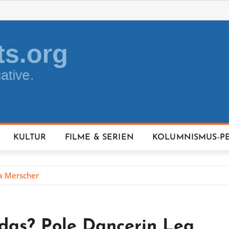
KULTUR
FILME & SERIEN
KOLUMNISMUS-P
ea Merscher
n das? Pole Dancerin Lea