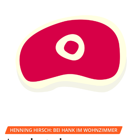
HENNING HIRSCH: BEI HANK IM WOHNZIMMER