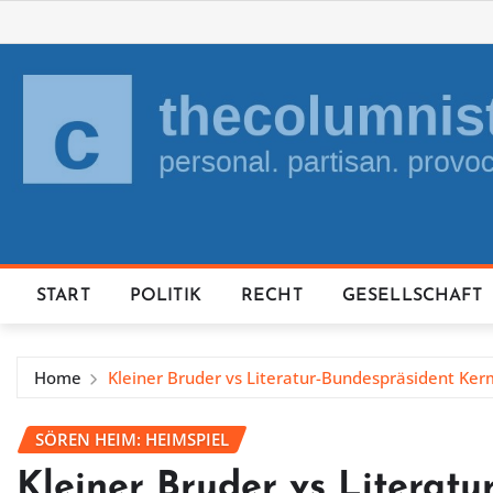
Skip
to
content
START
POLITIK
RECHT
GESELLSCHAFT
Home
Kleiner Bruder vs Literatur-Bundespräsident Ker
SÖREN HEIM: HEIMSPIEL
Kleiner Bruder vs Literat