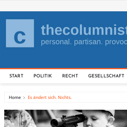
Skip
to
content
START
POLITIK
RECHT
GESELLSCHAFT
Home
Es ändert sich. Nichts.