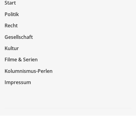
Start
Politik
Recht
Gesellschaft
Kultur
Filme & Serien
Kolumnismus-Perlen
Impressum
Copyright © 2026 | Präsentiert von
WordPress
|
NewsCorn
von
ThemeArile