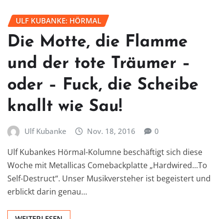
ULF KUBANKE: HÖRMAL
Die Motte, die Flamme
und der tote Träumer –
oder – Fuck, die Scheibe
knallt wie Sau!
Ulf Kubanke
Nov. 18, 2016
0
Ulf Kubankes Hörmal-Kolumne beschäftigt sich diese
Woche mit Metallicas Comebackplatte „Hardwired...To
Self-Destruct“. Unser Musikversteher ist begeistert und
erblickt darin genau…
WEITERLESEN