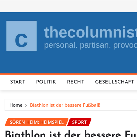
Skip
to
content
START
POLITIK
RECHT
GESELLSCHAFT
Home
Biathlon ist der bessere Fußball!
SÖREN HEIM: HEIMSPIEL
SPORT
Biathlon ist der bessere Fu