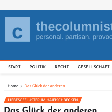
Skip
to
content
START
POLITIK
RECHT
GESELLSCHAFT
Home
Das Glück der anderen
LIEBESGEFLÜSTER IM HAIFISCHBECKEN
Das Glück der anderen