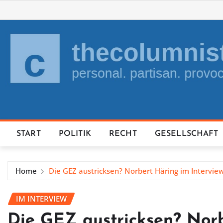
Skip
to
content
START
POLITIK
RECHT
GESELLSCHAFT
Home
Die GEZ austricksen? Norbert Häring im Intervie
IM INTERVIEW
Die GEZ austricksen? Norb