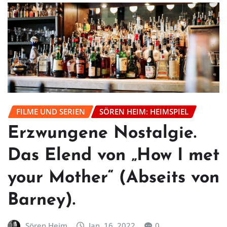
FILME UND SERIEN
SÖREN HEIM: HEIMSPIEL
Erzwungene Nostalgie.
Das Elend von „How I met
your Mother“ (Abseits von
Barney).
Sören Heim
Jan. 16, 2022
0