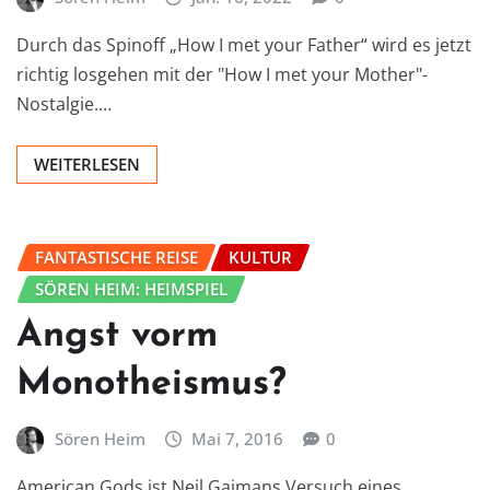
Durch das Spinoff „How I met your Father“ wird es jetzt
richtig losgehen mit der "How I met your Mother"-
Nostalgie.…
WEITERLESEN
FANTASTISCHE REISE
KULTUR
SÖREN HEIM: HEIMSPIEL
Angst vorm
Monotheismus?
Sören Heim
Mai 7, 2016
0
American Gods ist Neil Gaimans Versuch eines