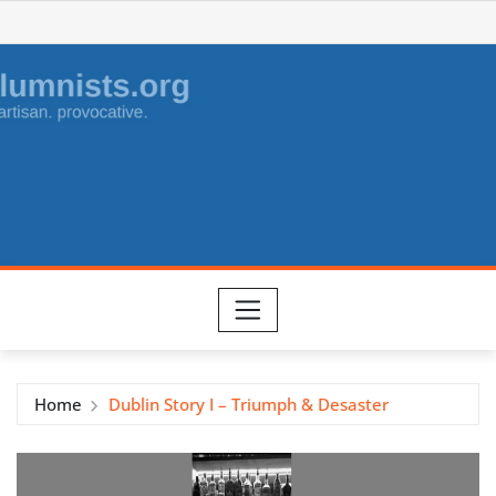
Skip
to
content
Home
Dublin Story I – Triumph & Desaster