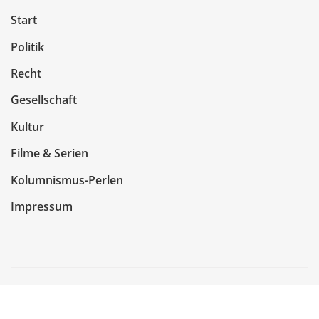
Start
Politik
Recht
Gesellschaft
Kultur
Filme & Serien
Kolumnismus-Perlen
Impressum
Copyright © 2026 | Präsentiert von
WordPress
|
NewsCorn
von
ThemeArile