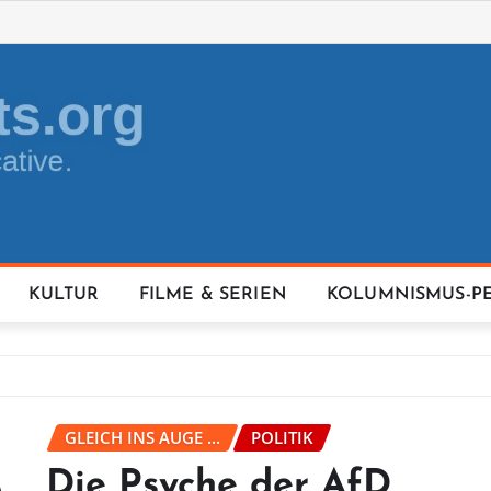
KULTUR
FILME & SERIEN
KOLUMNISMUS-P
GLEICH INS AUGE ...
POLITIK
Die Psyche der AfD