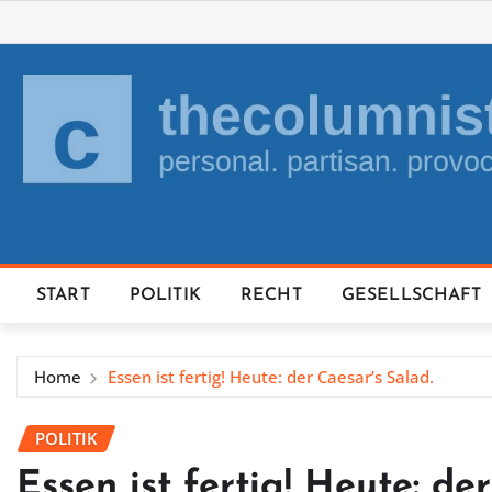
Skip
to
content
START
POLITIK
RECHT
GESELLSCHAFT
Home
Essen ist fertig! Heute: der Caesar’s Salad.
POLITIK
Essen ist fertig! Heute: de