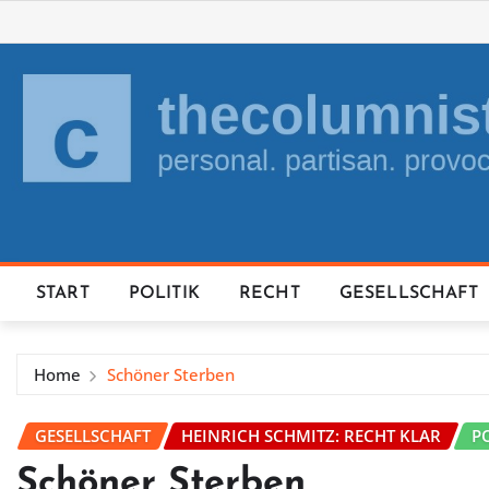
Skip
to
content
START
POLITIK
RECHT
GESELLSCHAFT
Home
Schöner Sterben
GESELLSCHAFT
HEINRICH SCHMITZ: RECHT KLAR
P
Schöner Sterben