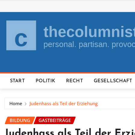
Skip
to
content
START
POLITIK
RECHT
GESELLSCHAFT
Home
Judenhass als Teil der Erziehung
BILDUNG
GASTBEITRÄGE
Judenhass als Teil der Erz