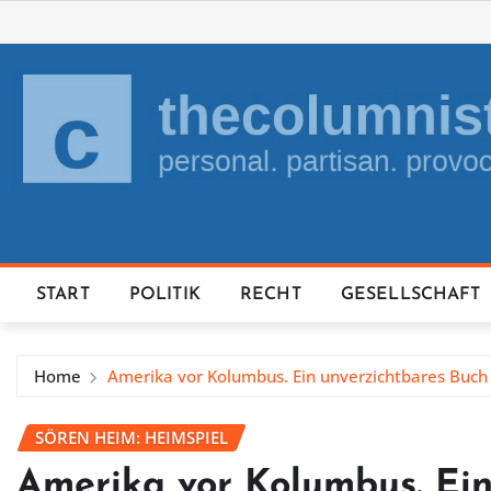
Skip
to
content
START
POLITIK
RECHT
GESELLSCHAFT
Home
Amerika vor Kolumbus. Ein unverzichtbares Buch
SÖREN HEIM: HEIMSPIEL
Amerika vor Kolumbus. Ein