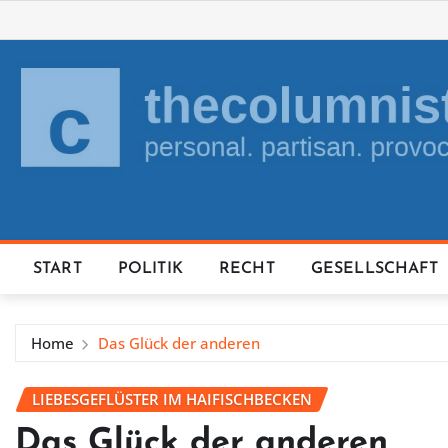
Skip
to
content
START
POLITIK
RECHT
GESELLSCHAFT
Home
Das Glück der anderen
LIEBESGEFLÜSTER IM HAIFISCHBECKEN
Das Glück der anderen