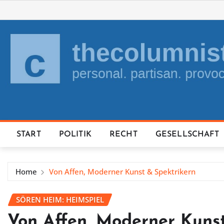
Skip
to
content
START
POLITIK
RECHT
GESELLSCHAFT
Home
Von Affen, Moderner Kunst & Spektrikern
SÖREN HEIM: HEIMSPIEL
Von Affen, Moderner Kunst