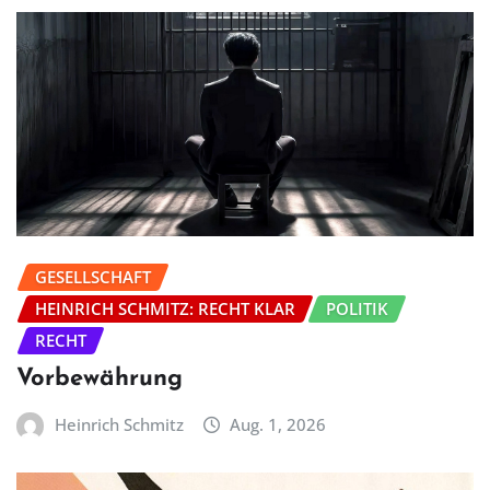
GESELLSCHAFT
HEINRICH SCHMITZ: RECHT KLAR
POLITIK
RECHT
Vorbewährung
Heinrich Schmitz
Aug. 1, 2026