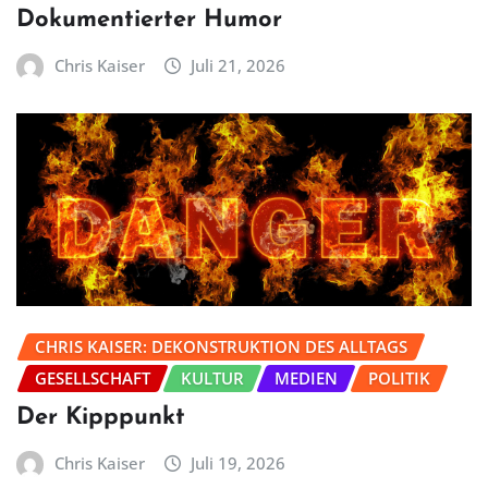
Dokumentierter Humor
Chris Kaiser
Juli 21, 2026
CHRIS KAISER: DEKONSTRUKTION DES ALLTAGS
GESELLSCHAFT
KULTUR
MEDIEN
POLITIK
Der Kipppunkt
Chris Kaiser
Juli 19, 2026