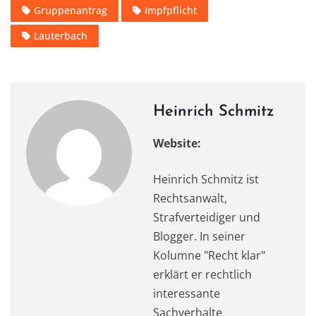
c
st
ai
at
it
e
le
Gruppenantrag
Impfpflicht
e
o
l
s
te
gr
n
Lauterbach
b
d
A
r
a
o
o
p
m
o
n
p
k
Heinrich Schmitz
Website:
Heinrich Schmitz ist
Rechtsanwalt,
Strafverteidiger und
Blogger. In seiner
Kolumne "Recht klar"
erklärt er rechtlich
interessante
Sachverhalte