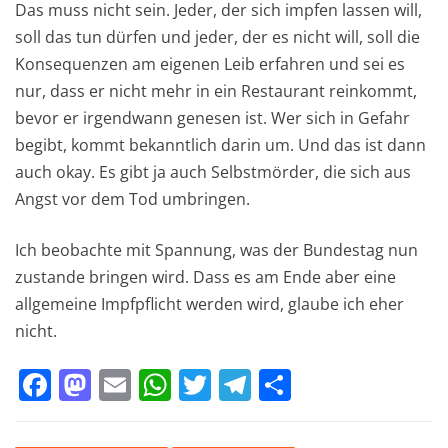
Das muss nicht sein. Jeder, der sich impfen lassen will,
soll das tun dürfen und jeder, der es nicht will, soll die
Konsequenzen am eigenen Leib erfahren und sei es
nur, dass er nicht mehr in ein Restaurant reinkommt,
bevor er irgendwann genesen ist. Wer sich in Gefahr
begibt, kommt bekanntlich darin um. Und das ist dann
auch okay. Es gibt ja auch Selbstmörder, die sich aus
Angst vor dem Tod umbringen.
Ich beobachte mit Spannung, was der Bundestag nun
zustande bringen wird. Dass es am Ende aber eine
allgemeine Impfpflicht werden wird, glaube ich eher
nicht.
F
M
E
W
T
T
T
a
a
m
h
w
el
ei