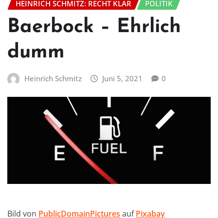
HEINRICH SCHMITZ: RECHT KLAR
POLITIK
Baerbock – Ehrlich
dumm
Heinrich Schmitz
Juni 5, 2021
0
Bild von
PublicDomainPictures
auf
Pixabay