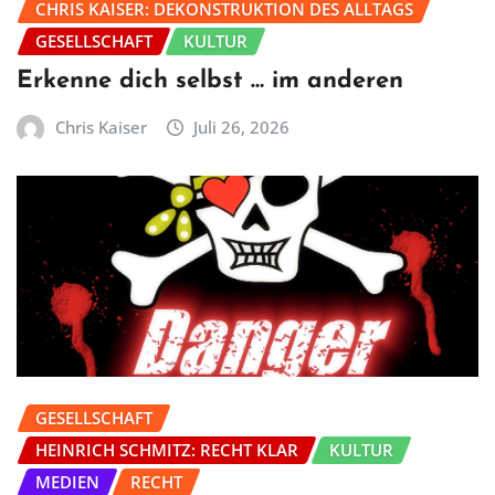
CHRIS KAISER: DEKONSTRUKTION DES ALLTAGS
GESELLSCHAFT
KULTUR
Erkenne dich selbst … im anderen
Chris Kaiser
Juli 26, 2026
GESELLSCHAFT
HEINRICH SCHMITZ: RECHT KLAR
KULTUR
MEDIEN
RECHT