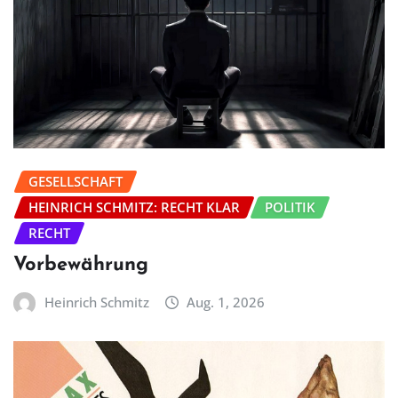
GESELLSCHAFT
HEINRICH SCHMITZ: RECHT KLAR
POLITIK
RECHT
Vorbewährung
Heinrich Schmitz
Aug. 1, 2026