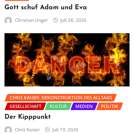
Gott schuf Adam und Eva
Christian Unger
Juli 28, 2026
CHRIS KAISER: DEKONSTRUKTION DES ALLTAGS
GESELLSCHAFT
KULTUR
MEDIEN
POLITIK
Der Kipppunkt
Chris Kaiser
Juli 19, 2026