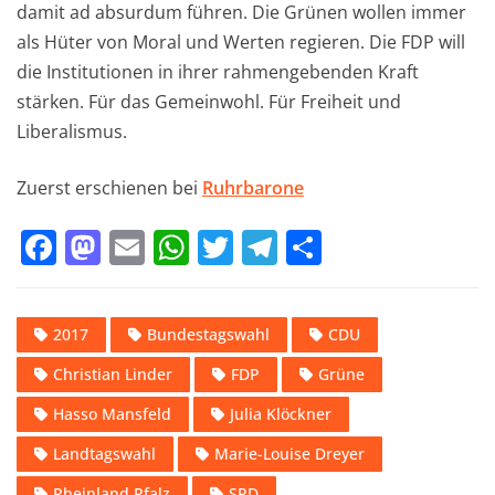
damit ad absurdum führen. Die Grünen wollen immer
als Hüter von Moral und Werten regieren. Die FDP will
die Institutionen in ihrer rahmengebenden Kraft
stärken. Für das Gemeinwohl. Für Freiheit und
Liberalismus.
Zuerst erschienen bei
Ruhrbarone
F
M
E
W
T
T
T
a
a
m
h
w
el
ei
c
st
ai
at
it
e
le
2017
Bundestagswahl
CDU
e
o
l
s
te
gr
n
Christian Linder
FDP
Grüne
b
d
A
r
a
o
o
p
m
Hasso Mansfeld
Julia Klöckner
o
n
p
Landtagswahl
Marie-Louise Dreyer
k
Rheinland Pfalz
SPD