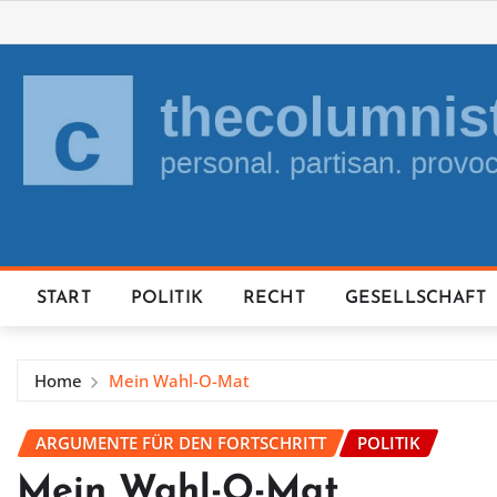
Skip
to
content
START
POLITIK
RECHT
GESELLSCHAFT
Home
Mein Wahl-O-Mat
ARGUMENTE FÜR DEN FORTSCHRITT
POLITIK
Mein Wahl-O-Mat