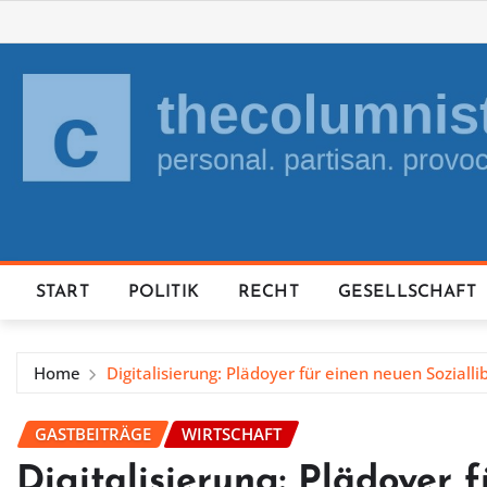
Skip
to
content
START
POLITIK
RECHT
GESELLSCHAFT
Home
Digitalisierung: Plädoyer für einen neuen Soziallib
GASTBEITRÄGE
WIRTSCHAFT
Digitalisierung: Plädoyer 