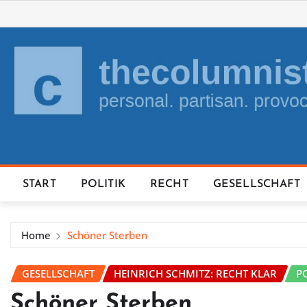
Skip
to
content
START
POLITIK
RECHT
GESELLSCHAFT
Home
Schöner Sterben
GESELLSCHAFT
HEINRICH SCHMITZ: RECHT KLAR
P
Schöner Sterben