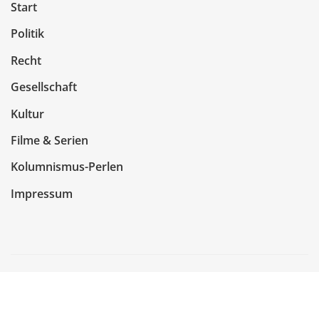
Start
Politik
Recht
Gesellschaft
Kultur
Filme & Serien
Kolumnismus-Perlen
Impressum
Copyright © 2026 | Präsentiert von
WordPress
|
NewsCorn
von
ThemeArile