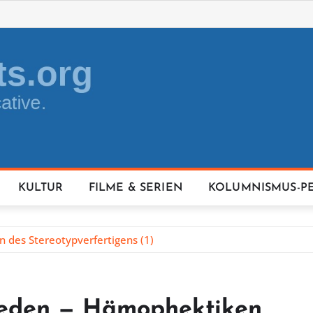
KULTUR
FILME & SERIEN
KOLUMNISMUS-P
des Stereotypverfertigens (1)
reden — Hämophektiken