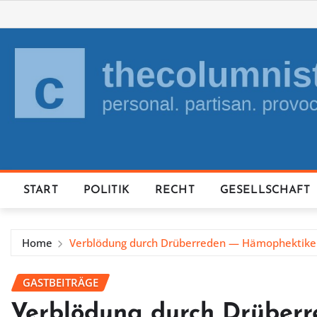
Skip
to
content
START
POLITIK
RECHT
GESELLSCHAFT
Home
Verblödung durch Drüberreden — Hämophektiken 
GASTBEITRÄGE
Verblödung durch Drüber