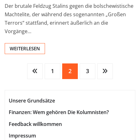
Der brutale Feldzug Stalins gegen die bolschewistische
Machtelite, der während des sogenannten „Großen
Terrors“ stattfand, erinnert äußerlich an die
Vorgänge…
WEITERLESEN
Seitennummerierung
1
2
3
der
Unsere Grundsätze
Beiträge
Finanzen: Wem gehören Die Kolumnisten?
Feedback willkommen
Impressum