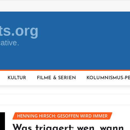
KULTUR
FILME & SERIEN
KOLUMNISMUS-P
HENNING HIRSCH: GESOFFEN WIRD IMMER
Was triggert: wen, wann,