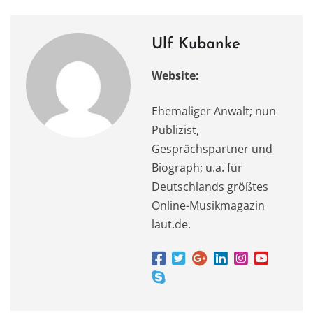
o
o
p
m
o
n
p
k
Ulf Kubanke
Website:
Ehemaliger Anwalt; nun
Publizist,
Gesprächspartner und
Biograph; u.a. für
Deutschlands größtes
Online-Musikmagazin
laut.de.