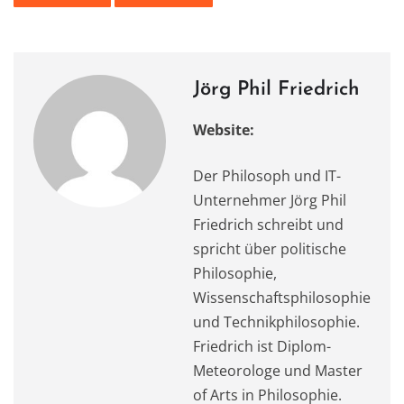
b
d
A
r
a
o
o
p
m
o
n
p
k
Jörg Phil Friedrich
Website:
Der Philosoph und IT-
Unternehmer Jörg Phil
Friedrich schreibt und
spricht über politische
Philosophie,
Wissenschaftsphilosophie
und Technikphilosophie.
Friedrich ist Diplom-
Meteorologe und Master
of Arts in Philosophie.