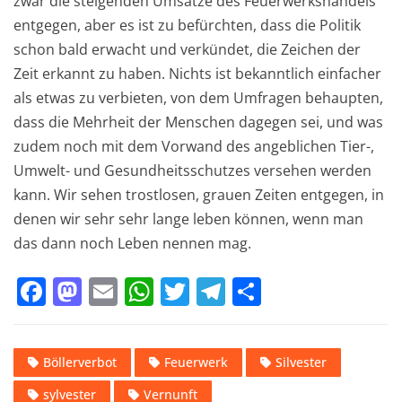
zwar die steigenden Umsätze des Feuerwerkshandels
entgegen, aber es ist zu befürchten, dass die Politik
schon bald erwacht und verkündet, die Zeichen der
Zeit erkannt zu haben. Nichts ist bekanntlich einfacher
als etwas zu verbieten, von dem Umfragen behaupten,
dass die Mehrheit der Menschen dagegen sei, und was
zudem noch mit dem Vorwand des angeblichen Tier-,
Umwelt- und Gesundheitsschutzes versehen werden
kann. Wir sehen trostlosen, grauen Zeiten entgegen, in
denen wir sehr sehr lange leben können, wenn man
das dann noch Leben nennen mag.
F
M
E
W
T
T
T
a
a
m
h
w
el
ei
c
st
ai
at
it
e
le
Böllerverbot
Feuerwerk
Silvester
e
o
l
s
te
gr
n
sylvester
Vernunft