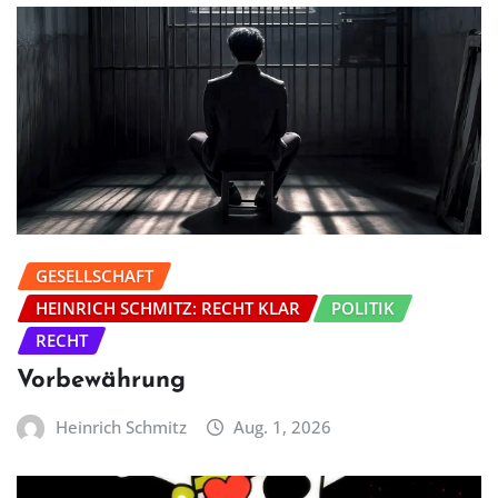
GESELLSCHAFT
HEINRICH SCHMITZ: RECHT KLAR
POLITIK
RECHT
Vorbewährung
Heinrich Schmitz
Aug. 1, 2026