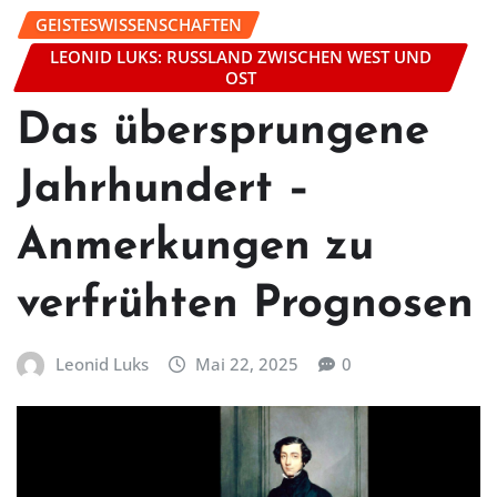
GEISTESWISSENSCHAFTEN
LEONID LUKS: RUSSLAND ZWISCHEN WEST UND
OST
Das übersprungene
Jahrhundert –
Anmerkungen zu
verfrühten Prognosen
Leonid Luks
Mai 22, 2025
0