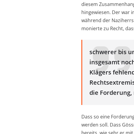
diesem Zusammenhang 
hingewiesen. Der war 
während der Naziherrsc
monierte zu Recht, das
schwerer bis u
insgesamt noch
Klägers fehlen
Rechtsextremi
die Forderung,
Dass so eine Forderung 
werden soll. Dass Gössn
bereits, wie sehr er mi