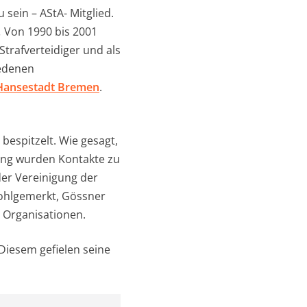
 sein – AStA- Mitglied.
.
Von 1990 bis 2001
trafverteidiger und als
iedenen
 Hansestadt Bremen
.
espitzelt. Wie gesagt,
dung wurden Kontakte zu
der Vereinigung der
Wohlgemerkt, Gössner
n Organisationen.
Diesem gefielen seine