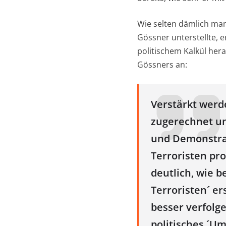
Wie selten dämlich ma
Gössner unterstellte, 
politischem Kalkül hera
Gössners an:
Verstärkt werd
zugerechnet un
und Demonstrat
Terroristen pr
deutlich, wie b
Terroristen´ e
besser verfolg
politisches ´U