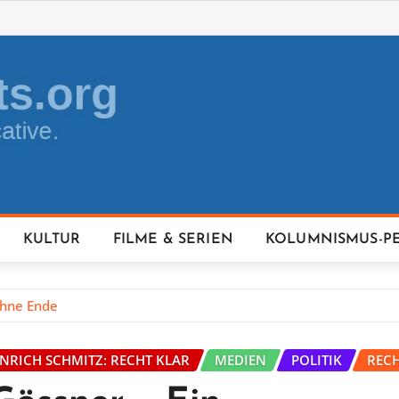
KULTUR
FILME & SERIEN
KOLUMNISMUS-P
ohne Ende
INRICH SCHMITZ: RECHT KLAR
MEDIEN
POLITIK
REC