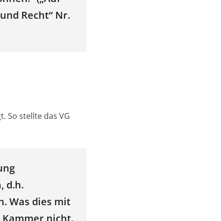
und Recht“ Nr.
. So stellte das VG
ung
 d.h.
n. Was dies mit
r Kammer nicht.