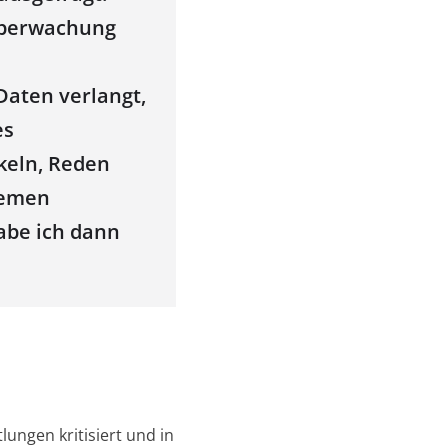
 Überwachung
Daten verlangt,
es
ikeln, Reden
tremen
habe ich dann
ungen kritisiert und in