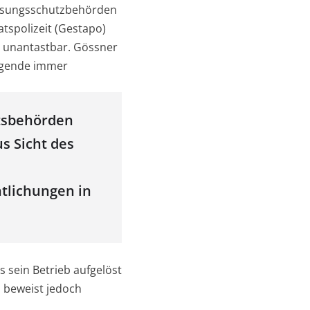
assungsschutzbehörden
tspolizeit (Gestapo)
s unantastbar. Gössner
olgende immer
itsbehörden
s Sicht des
tlichungen in
s sein Betrieb aufgelöst
, beweist jedoch