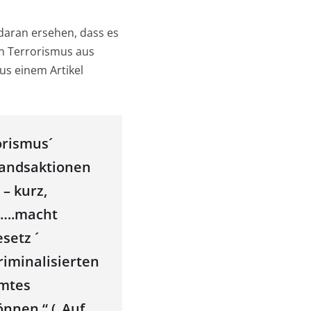
daran ersehen, dass es
en Terrorismus aus
aus einem Artikel
orismus´
tandsaktionen
– kurz,
GB….macht
setz ´
riminalisierten
amtes
önnen.“ („Auf