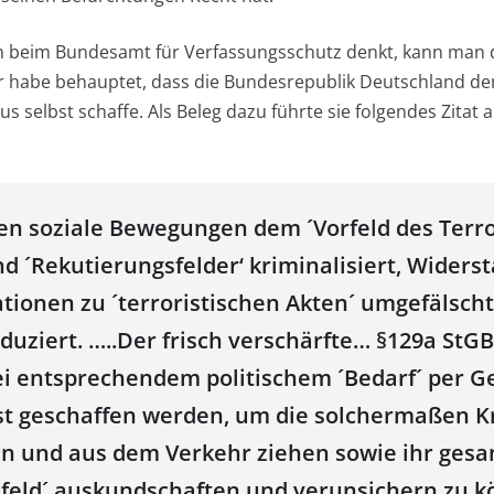
n beim Bundesamt für Verfassungsschutz denkt, kann man 
er habe behauptet, dass die Bundesrepublik Deutschland d
us selbst schaffe. Als Beleg dazu führte sie folgendes Zitat 
en soziale Bewegungen dem ´Vorfeld des Terr
d ´Rekutierungsfelder‘ kriminalisiert, Widers
ionen zu ´terroristischen Akten´ umgefälscht 
oduziert. …..Der frisch verschärfte… §129a St
ei entsprechendem politischem ´Bedarf´ per Ge
rst geschaffen werden, um die solchermaßen K
en und aus dem Verkehr ziehen sowie ihr ges
mfeld´ auskundschaften und verunsichern zu k