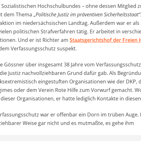
s Sozialistischen Hochschulbundes – ohne dessen Mitglied zu
it dem Thema „
Politische Justiz im präventiven Sicherheitsstaat“
raktion im niedersächsischen Landtag. Außerdem war er als S
elen politischen Strafverfahren tätig. Er arbeitet in versch
ionen. Und er ist Richter am
Staatsgerichtshof der Freien
dem Verfassungsschutz suspekt.
e Gössner über insgesamt 38 Jahre vom Verfassungsschutz b
 die Justiz nachvollziehbaren Grund dafür gab. Als Begrün
inksextremistisch eingestuften Organisationen wie der DKP, 
egimes oder dem Verein Rote Hilfe zum Vorwurf gemacht. 
 dieser Organisationen, er hatte lediglich Kontakte in diese
fassungsschutz war er offenbar ein Dorn im trüben Auge. 
ziehbarer Weise gar nicht und es mutmaßte, es gehe ihm