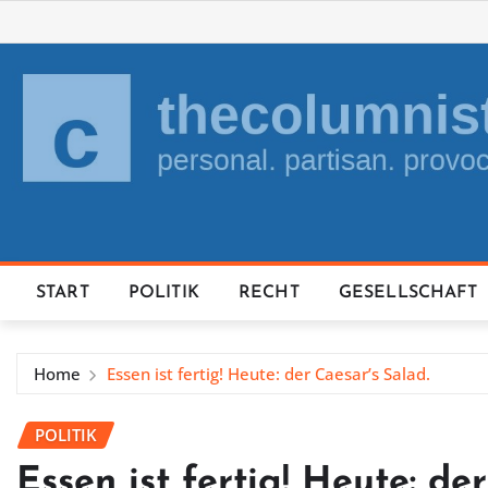
Skip
to
content
START
POLITIK
RECHT
GESELLSCHAFT
Home
Essen ist fertig! Heute: der Caesar’s Salad.
POLITIK
Essen ist fertig! Heute: de