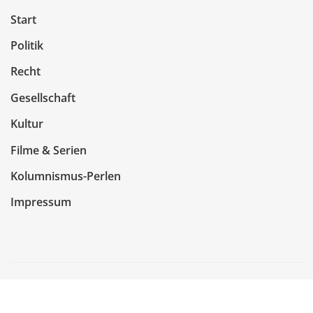
Start
Politik
Recht
Gesellschaft
Kultur
Filme & Serien
Kolumnismus-Perlen
Impressum
Copyright © 2026 | Präsentiert von
WordPress
|
NewsCorn
von
ThemeArile