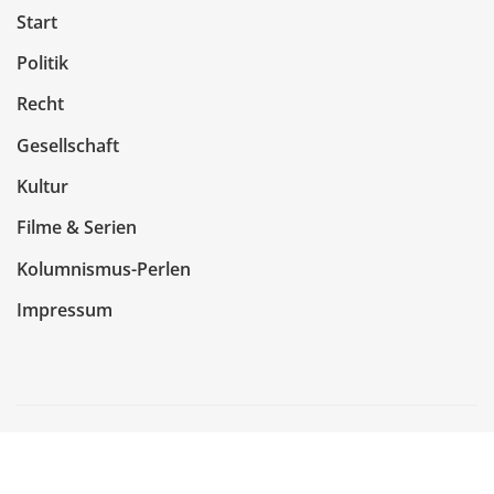
Start
Politik
Recht
Gesellschaft
Kultur
Filme & Serien
Kolumnismus-Perlen
Impressum
Copyright © 2026 | Präsentiert von
WordPress
|
NewsCorn
von
ThemeArile