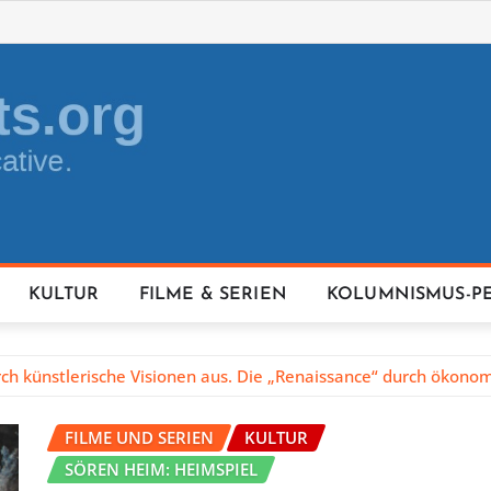
KULTUR
FILME & SERIEN
KOLUMNISMUS-P
rch künstlerische Visionen aus. Die „Renaissance“ durch ökonom
FILME UND SERIEN
KULTUR
SÖREN HEIM: HEIMSPIEL