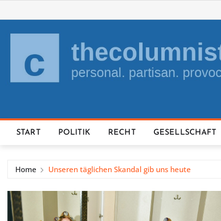
Skip
to
content
START
POLITIK
RECHT
GESELLSCHAFT
Home
Unseren täglichen Skandal gib uns heute